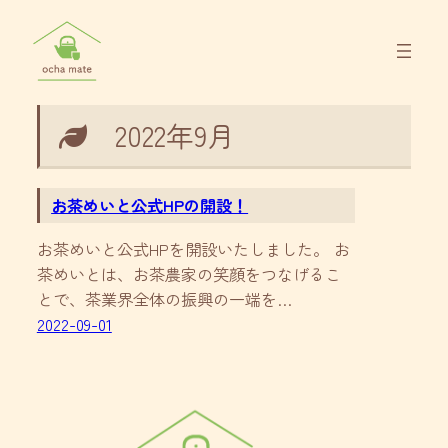
内
容
を
ス
キ
2022年9月
ッ
プ
お茶めいと公式HPの開設！
お茶めいと公式HPを開設いたしました。 お
茶めいとは、お茶農家の笑顔をつなげるこ
とで、茶業界全体の振興の一端を…
2022-09-01