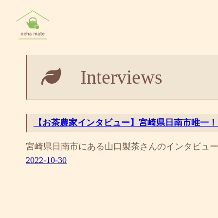
内
容
を
ス
キ
Interviews
ッ
プ
【お茶農家インタビュー】宮崎県日南市唯一！1
宮崎県日南市にある山口製茶さんのインタビュ
2022-10-30